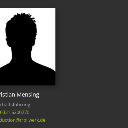
istian Mensing
chäftsführung
: 0331 6200270
duction@trollwerk.de