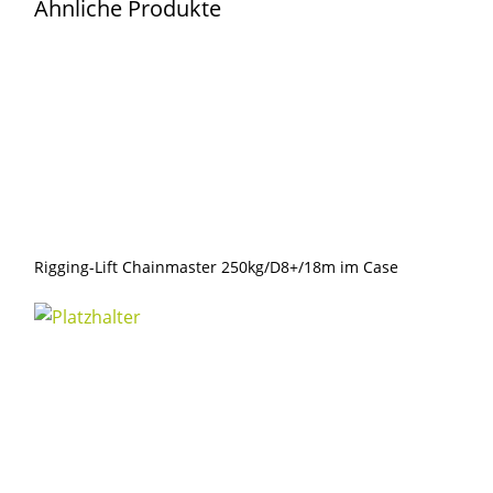
Ähnliche Produkte
im
Case
Menge
Rigging-Lift Chainmaster 250kg/D8+/18m im Case