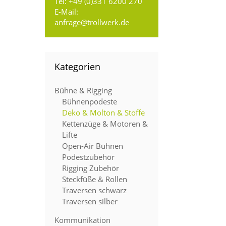
Tel:
+49 (0)331 6200 270
E-Mail:
anfrage@trollwerk.de
Kategorien
Bühne & Rigging
Bühnenpodeste
Deko & Molton & Stoffe
Kettenzüge & Motoren &
Lifte
Open-Air Bühnen
Podestzubehör
Rigging Zubehör
Steckfüße & Rollen
Traversen schwarz
Traversen silber
Kommunikation