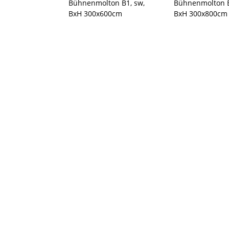
Bühnenmolton B1, sw,
Bühnenmolton B
BxH 300x600cm
BxH 300x800cm