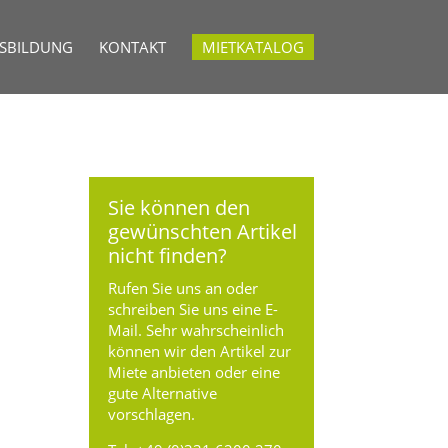
USBILDUNG
KONTAKT
MIETKATALOG
Sie können den
gewünschten Artikel
nicht finden?
Rufen Sie uns an oder
schreiben Sie uns eine E-
Mail. Sehr wahrscheinlich
können wir den Artikel zur
Miete anbieten oder eine
gute Alternative
vorschlagen.