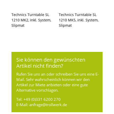
Technics Turntable SL
Technics Turntable SL
1210 MK2, inkl. System,
1210 MK5, inkl. System,
Slipmat
Slipmat
Sie können den gewünschten
Artikel nicht finden?
Rufen Sie uns an oder schreiben Sie uns eine E-
Mail. Sehr wahrscheinlich können wir den
Artikel zur Miete anbieten oder eine gute
Alternative vorschlagen.
Tel:
+49 (0)331 6200 270
E-Mail:
anfrage@trollwerk.de