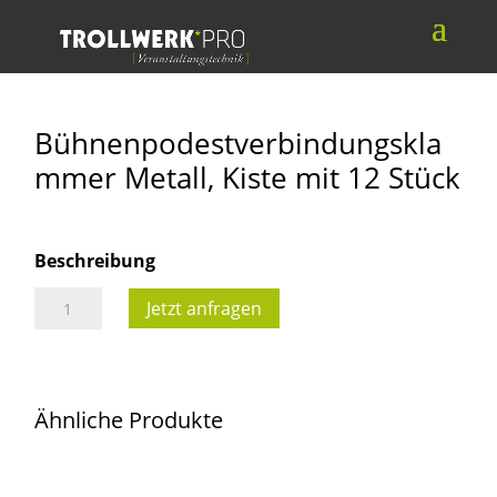
Bühnenpodestverbindungskla
mmer Metall, Kiste mit 12 Stück
Beschreibung
Bühnenpodestverbindungsklammer
Jetzt anfragen
Metall,
Kiste
mit
Ähnliche Produkte
12
Stück
Menge