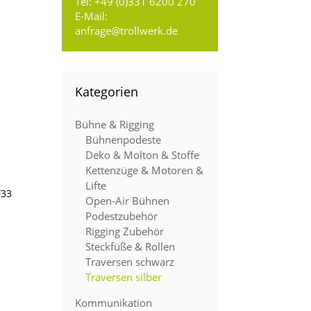
Tel:
+49 (0)331 6200 270
E-Mail:
anfrage@trollwerk.de
Kategorien
Bühne & Rigging
Bühnenpodeste
Deko & Molton & Stoffe
Kettenzüge & Motoren &
Lifte
F33
Open-Air Bühnen
Podestzubehör
Rigging Zubehör
Steckfüße & Rollen
Traversen schwarz
Traversen silber
Kommunikation