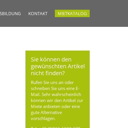
USBILDUNG
KONTAKT
MIETKATALOG
Sie können den
gewünschten Artikel
nicht finden?
Rufen Sie uns an oder
schreiben Sie uns eine E-
Mail. Sehr wahrscheinlich
können wir den Artikel zur
Miete anbieten oder eine
gute Alternative
vorschlagen.