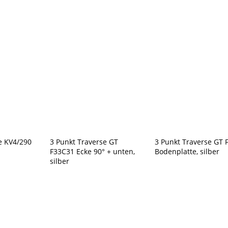
0,50m
silber
Menge
e KV4/290
3 Punkt Traverse GT
3 Punkt Traverse GT 
F33C31 Ecke 90° + unten,
Bodenplatte, silber
silber