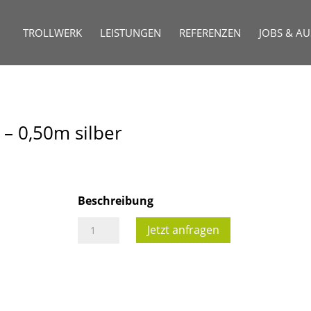
TROLLWERK
LEISTUNGEN
REFERENZEN
JOBS & A
 – 0,50m silber
Beschreibung
4
Jetzt anfragen
Punkt
Traverse
KV4/290
-