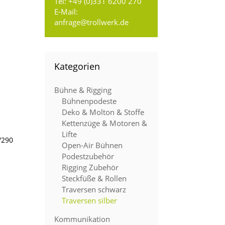
Tel:
+49 (0)331 6200 270
E-Mail:
anfrage@trollwerk.de
Kategorien
Bühne & Rigging
Bühnenpodeste
Deko & Molton & Stoffe
Kettenzüge & Motoren &
Lifte
/290
Open-Air Bühnen
Podestzubehör
Rigging Zubehör
Steckfüße & Rollen
Traversen schwarz
Traversen silber
Kommunikation