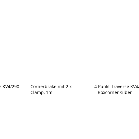
3,00m
silber
Menge
e KV4/290
Cornerbrake mit 2 x
4 Punkt Traverse KV4
Clamp, 1m
– Boxcorner silber