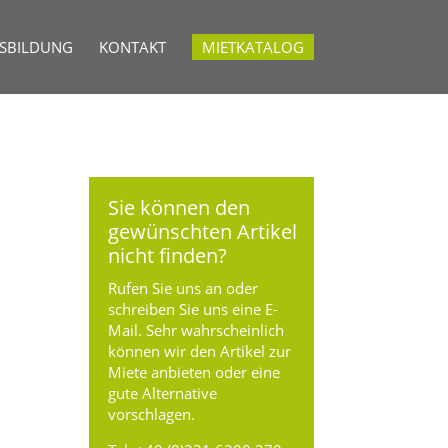
USBILDUNG
KONTAKT
MIETKATALOG
Sie können den
gewünschten Artikel
nicht finden?
Rufen Sie uns an oder
schreiben Sie uns eine E-
Mail. Sehr wahrscheinlich
können wir den Artikel zur
Miete anbieten oder eine
gute Alternative
vorschlagen.