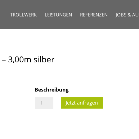
TROLLWERK
LEISTUNGEN
REFERENZEN
JOBS & A
 – 3,00m silber
Beschreibung
4
Jetzt anfragen
Punkt
Traverse
KV4/290
-