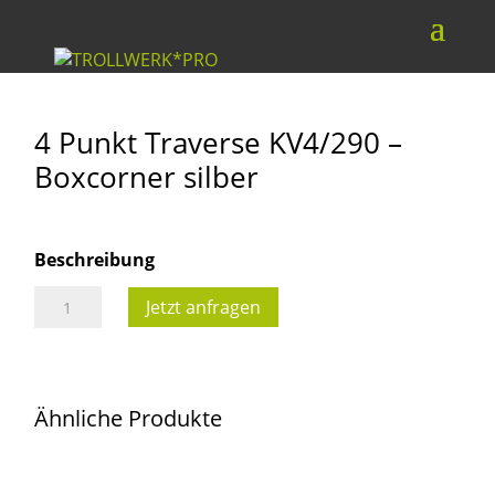
4 Punkt Traverse KV4/290 –
Boxcorner silber
Beschreibung
4
Jetzt anfragen
Punkt
Traverse
KV4/290
Ähnliche Produkte
-
Boxcorner
silber