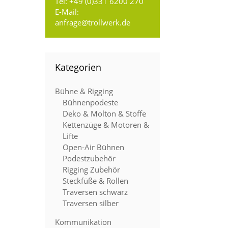
Tel:
+49 (0)331 6200 270
E-Mail:
anfrage@trollwerk.de
Kategorien
Bühne & Rigging
Bühnenpodeste
Deko & Molton & Stoffe
Kettenzüge & Motoren &
Lifte
Open-Air Bühnen
Podestzubehör
Rigging Zubehör
Steckfüße & Rollen
Traversen schwarz
m
Traversen silber
Kommunikation