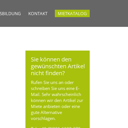
USBILDUNG
KONTAKT
MIETKATALOG
Sie können den
gewünschten Artikel
nicht finden?
Rufen Sie uns an oder
schreiben Sie uns eine E-
Mail. Sehr wahrscheinlich
können wir den Artikel zur
Miete anbieten oder eine
gute Alternative
vorschlagen.