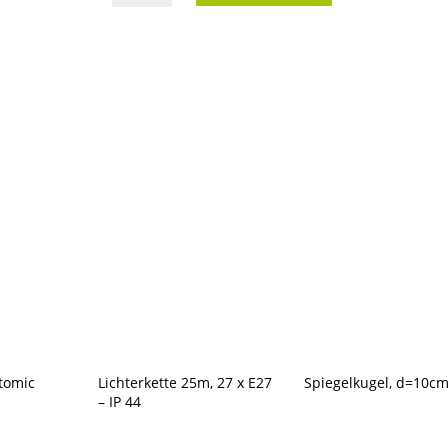
15m,
15
x
E27
-
IP
44
Menge
tomic
Lichterkette 25m, 27 x E27
Spiegelkugel, d=10c
– IP 44