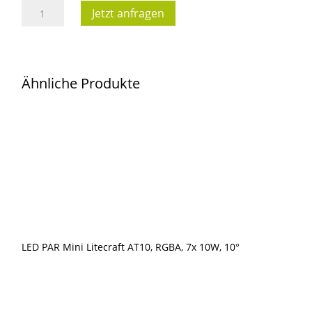
LED
Jetzt anfragen
PAR
Outdoor
Litecraft
Ähnliche Produkte
AT10plus,
RGBA,
18x10W,
25°,
Powercon
True1
in/out
Menge
LED PAR Mini Litecraft AT10, RGBA, 7x 10W, 10°