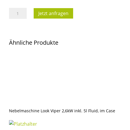
Nebelmaschine
Jetzt anfragen
Look
Tiny
FX,
Ähnliche Produkte
70W
inkl.
Akku,
Kabelremote,
im
Koffer
Menge
Nebelmaschine Look Viper 2,6kW inkl. 5l Fluid, im Case