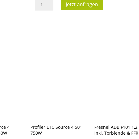
Fresnel
Jetzt anfragen
Arri
Junior
650
Plus
MO/B
inkl.
Torblende
&
FFR
Menge
rce 4
Profiler ETC Source 4 50°
Fresnel ADB F101 1,2
750W
750W
inkl. Torblende & FFR