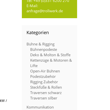
Tel:
+49 (0)331 6200 270
E-Mail:
anfrage@trollwerk.de
Kategorien
Bühne & Rigging
Bühnenpodeste
Deko & Molton & Stoffe
Kettenzüge & Motoren &
Lifte
Open-Air Bühnen
Podestzubehör
Rigging Zubehör
Steckfüße & Rollen
Traversen schwarz
Traversen silber
 kW /
Kommunikation