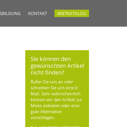
USBILDUNG
KONTAKT
MIETKATALOG
Sie können den
gewünschten Artikel
nicht finden?
Rufen Sie uns an oder
schreiben Sie uns eine E-
Mail. Sehr wahrscheinlich
können wir den Artikel zur
Miete anbieten oder eine
gute Alternative
vorschlagen.