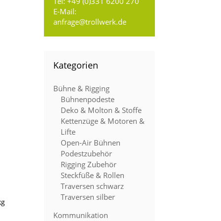
Tel:
+49 (0)331 6200 270
E-Mail:
anfrage@trollwerk.de
Kategorien
Bühne & Rigging
Bühnenpodeste
Deko & Molton & Stoffe
Kettenzüge & Motoren &
Lifte
Open-Air Bühnen
Podestzubehör
Rigging Zubehör
Steckfüße & Rollen
Traversen schwarz
Traversen silber
kg
Kommunikation