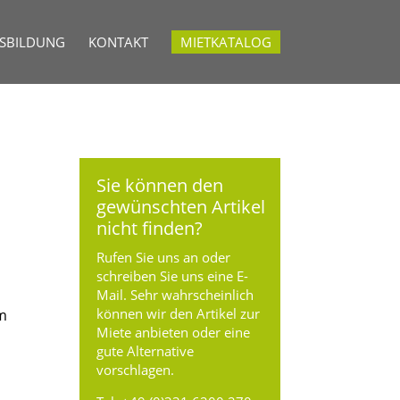
USBILDUNG
KONTAKT
MIETKATALOG
Sie können den
gewünschten Artikel
nicht finden?
Rufen Sie uns an oder
schreiben Sie uns eine E-
Mail. Sehr wahrscheinlich
können wir den Artikel zur
cm
Miete anbieten oder eine
gute Alternative
vorschlagen.