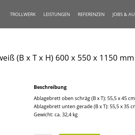
TROLLWERK
LEISTUNGEN
REFERENZEN
JOBS & A
weiß (B x T x H) 600 x 550 x 1150 mm
Beschreibung
Ablagebrett oben schräg (B x T): 55,5 x 45 cm
Ablagebrett unten gerade (B x T): 55,5 x 35 
Gewicht: ca. 32,4 kg