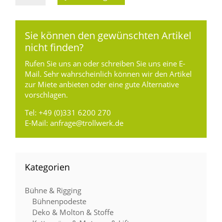
AKKU
instagrid
ONE
Sie können den gewünschten Artikel
max,
nicht finden?
230V,
Rufen Sie uns an oder schreiben Sie uns eine E-
3,6kW,
Mail. Sehr wahrscheinlich können wir den Artikel
zur Miete anbieten oder eine gute Alternative
2,1kWh,
vorschlagen.
IP54+
Menge
Tel:
+49 (0)331 6200 270
E-Mail:
anfrage@trollwerk.de
Kategorien
Bühne & Rigging
Bühnenpodeste
Deko & Molton & Stoffe