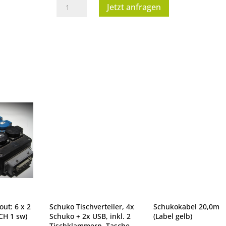
Schuko
Jetzt anfragen
3-
fach
Verteiler
Vollgummi,
0,5m
Menge
out: 6 x 2
Schuko Tischverteiler, 4x
Schukokabel 20,0m
CH 1 sw)
Schuko + 2x USB, inkl. 2
(Label gelb)
Tischklammern, Tasche