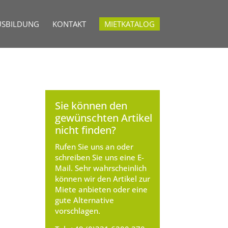
USBILDUNG
KONTAKT
MIETKATALOG
Sie können den
gewünschten Artikel
nicht finden?
Rufen Sie uns an oder
schreiben Sie uns eine E-
Mail. Sehr wahrscheinlich
können wir den Artikel zur
Miete anbieten oder eine
gute Alternative
vorschlagen.