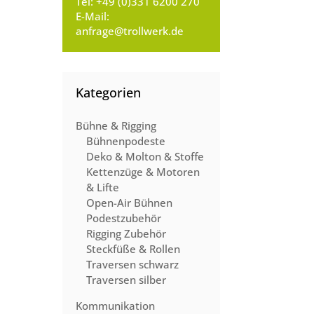
Tel:
+49 (0)331 6200 270
E-Mail:
anfrage@trollwerk.de
Kategorien
Bühne & Rigging
Bühnenpodeste
Deko & Molton & Stoffe
Kettenzüge & Motoren
& Lifte
Open-Air Bühnen
Podestzubehör
Rigging Zubehör
Steckfüße & Rollen
Traversen schwarz
Traversen silber
Kommunikation