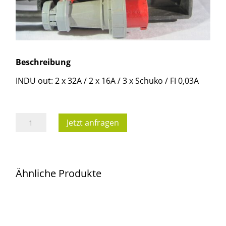
Beschreibung
INDU out: 2 x 32A / 2 x 16A / 3 x Schuko / FI 0,03A
Stromverteiler
Jetzt anfragen
CEE
63A
5-
Ähnliche Produkte
Pol,
out
2x
32A