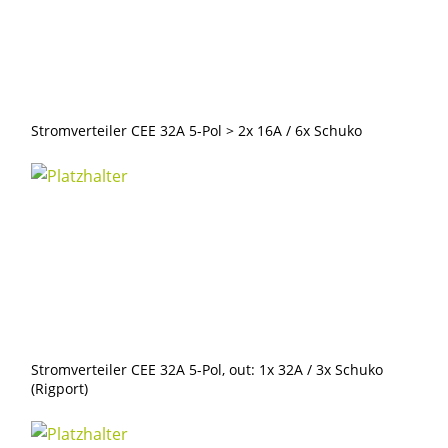
/
2x
16A
/
3x
Stromverteiler CEE 32A 5-Pol > 2x 16A / 6x Schuko
Schuko
/
FI
0,03A
/
INDU
Menge
Stromverteiler CEE 32A 5-Pol, out: 1x 32A / 3x Schuko
(Rigport)