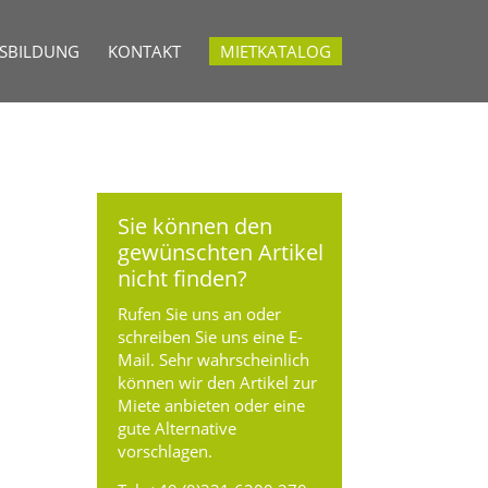
USBILDUNG
KONTAKT
MIETKATALOG
Sie können den
gewünschten Artikel
nicht finden?
Rufen Sie uns an oder
schreiben Sie uns eine E-
Mail. Sehr wahrscheinlich
können wir den Artikel zur
Miete anbieten oder eine
gute Alternative
vorschlagen.