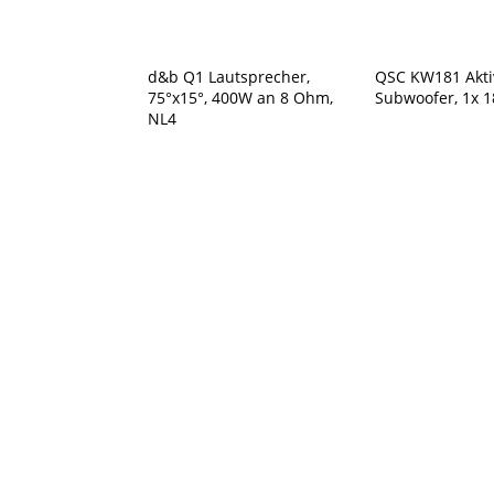
d&b Q1 Lautsprecher,
QSC KW181 Akti
75°x15°, 400W an 8 Ohm,
Subwoofer, 1x 
NL4