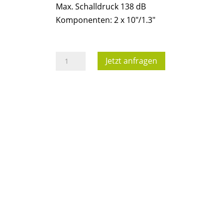
Max. Schalldruck 138 dB
Komponenten: 2 x 10″/1.3″
d&b
Jetzt anfragen
Q7
Lautsprecher,
75°x40°,
400W
an
8
Ohm,
NL4
Menge