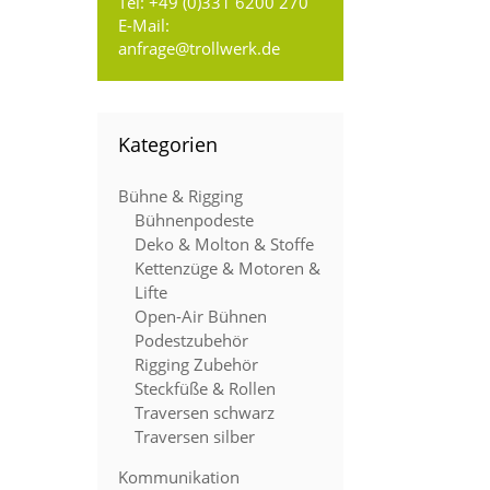
Tel:
+49 (0)331 6200 270
E-Mail:
anfrage@trollwerk.de
Kategorien
Bühne & Rigging
Bühnenpodeste
Deko & Molton & Stoffe
Kettenzüge & Motoren &
Lifte
Open-Air Bühnen
Podestzubehör
Rigging Zubehör
Steckfüße & Rollen
Traversen schwarz
Traversen silber
Kommunikation