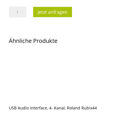
M-
Jetzt anfragen
Audio
MicroTrack
II,
Ähnliche Produkte
2-
Kanal-
Recorder
inkl
4GB
CF-
Karte
Menge
USB Audio Interface, 4- Kanal, Roland Rubix44