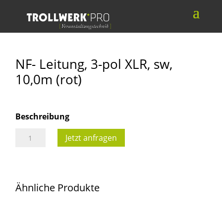
NF- Leitung, 3-pol XLR, sw,
10,0m (rot)
Beschreibung
NF-
Jetzt anfragen
Leitung,
3-
pol
Ähnliche Produkte
XLR,
sw,
10,0m