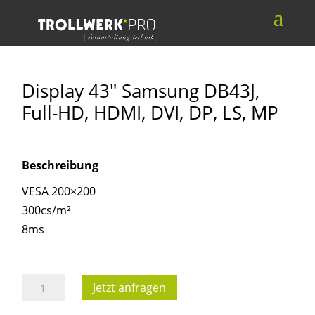
Display 43″ Samsung DB43J,
Full-HD, HDMI, DVI, DP, LS, MP
Beschreibung
VESA 200×200
300cs/m²
8ms
Display
Jetzt anfragen
43"