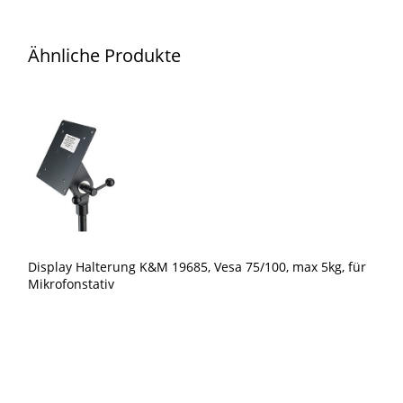
Samsung
DB43J,
Ähnliche Produkte
Full-
HD,
HDMI,
DVI,
DP,
LS,
MP
Menge
Display Halterung K&M 19685, Vesa 75/100, max 5kg, für
Mikrofonstativ