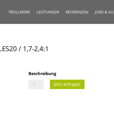
TROLLWERK
LEISTUNGEN
REFERENZEN
JOBS & A
ES20 / 1,7-2,4:1
Beschreibung
Objektiv
Jetzt anfragen
Panasonic
ET-
D3LES20
/