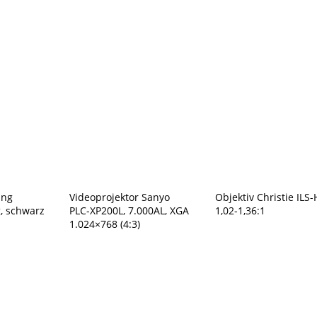
1,7-
2,4:1
Menge
ung
Videoprojektor Sanyo
Objektiv Christie ILS
g, schwarz
PLC-XP200L, 7.000AL, XGA
1,02-1,36:1
1.024×768 (4:3)