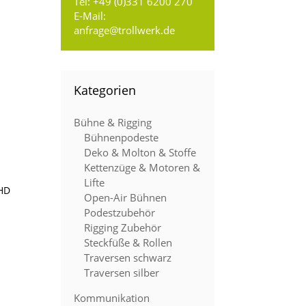
Tel:
+49 (0)331 6200 270
E-Mail:
anfrage@trollwerk.de
Kategorien
Bühne & Rigging
Bühnenpodeste
Deko & Molton & Stoffe
Kettenzüge & Motoren &
Lifte
-HD
Open-Air Bühnen
Podestzubehör
Rigging Zubehör
Steckfüße & Rollen
Traversen schwarz
Traversen silber
Kommunikation