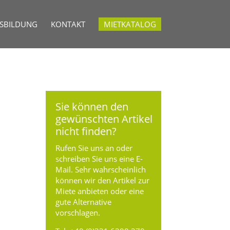
USBILDUNG
KONTAKT
MIETKATALOG
Sie können den
gewünschten Artikel
nicht finden?
Rufen Sie uns an oder
schreiben Sie uns eine E-
Mail. Sehr wahrscheinlich
können wir den Artikel zur
Miete anbieten oder eine
gute Alternative
vorschlagen.