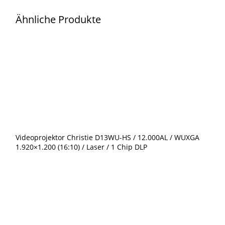
XP200L,
Ähnliche Produkte
7.000AL,
XGA
1.024x768
(4:3)
Menge
Videoprojektor Christie D13WU-HS / 12.000AL / WUXGA
1.920×1.200 (16:10) / Laser / 1 Chip DLP