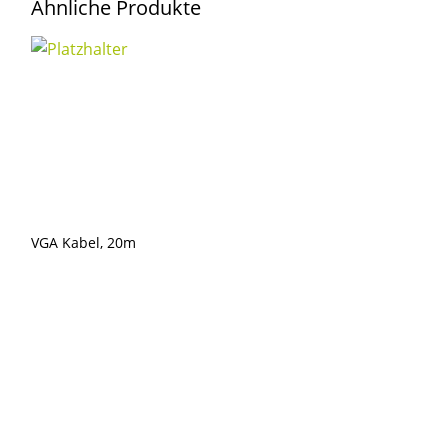
Ähnliche Produkte
SDI,
GT310,
50m
Menge
VGA Kabel, 20m