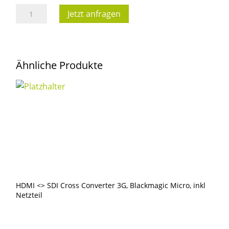
HDMI
Jetzt anfragen
SDI
Cross
Converter/Scaler
Ähnliche Produkte
für
3G/HD/SD,
Decimator
MD-
HX,
inkl.
Netzteil,
USB
Kabel,
HDMI <> SDI Cross Converter 3G, Blackmagic Micro, inkl
HDMI
Netzteil
1,5m
Menge