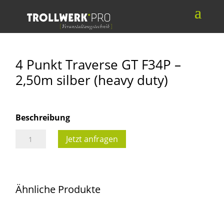
4 Punkt Traverse GT F34P –
2,50m silber (heavy duty)
Beschreibung
4
Jetzt anfragen
Punkt
Traverse
GT
Ähnliche Produkte
F34P
-
2,50m