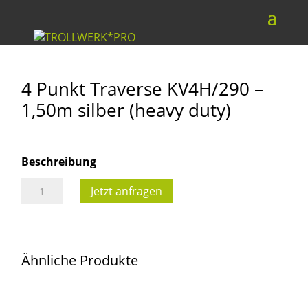
4 Punkt Traverse KV4H/290 –
1,50m silber (heavy duty)
Beschreibung
4
Jetzt anfragen
Punkt
Traverse
KV4H/290
Ähnliche Produkte
-
1,50m
silber