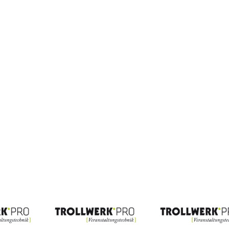
gepolstert,
45x55cm
Menge