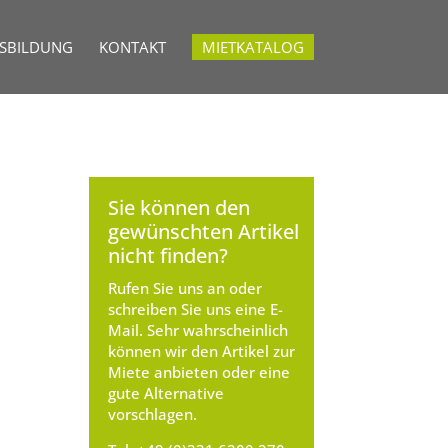
USBILDUNG
KONTAKT
MIETKATALOG
Sie können den
gewünschten Artikel
nicht finden?
Rufen Sie uns an oder
schreiben Sie uns eine E-
Mail. Sehr wahrscheinlich
können wir den Artikel zur
Miete anbieten oder eine
gute Alternative
vorschlagen.