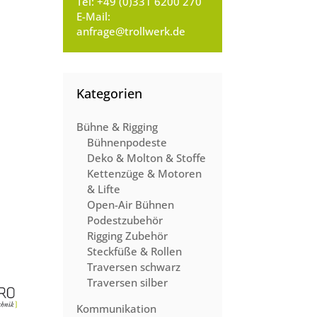
Tel:
+49 (0)331 6200 270
E-Mail:
anfrage@trollwerk.de
Kategorien
Bühne & Rigging
Bühnenpodeste
Deko & Molton & Stoffe
Kettenzüge & Motoren
& Lifte
Open-Air Bühnen
Podestzubehör
Rigging Zubehör
Steckfüße & Rollen
Traversen schwarz
Traversen silber
Kommunikation