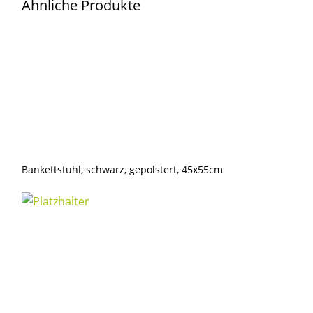
Ähnliche Produkte
Menge
Bankettstuhl, schwarz, gepolstert, 45x55cm